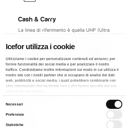
Cash & Carry
La linea di riferimento è quella UHP (Ultra
Hygiene Professional), che copre tutte le
Icefor utilizza i cookie
esigenze del mercato Ho.Re.Ca di grande
diffusione territoriale, specificamente bar,
Utilizziamo i cookie per personalizzare contenuti ed annunci, per
ristoranti tradizionali, ristorazione
fornire funzionalità dei social media e per analizzare il nostro
commerciale. Per la parte relativa al retail
traffico. Condividiamo inoltre informazioni sul modo in cui utilizza il
nostro sito con i nostri partner che si occupano di analisi dei dati
la proposta si articola sulle linee
web, pubblicità e social media, i quali potrebbero combinarle con
specifiche dedicate al consumer market.
altre informazioni che ha fornito loro o che hanno raccolto dal suo
Possibili ed ampie personalizzazioni (MDD
utilizzo dei loro servizi.
– Private label)
Selezione
Necessari
del
Preferenze
consenso
Statistiche