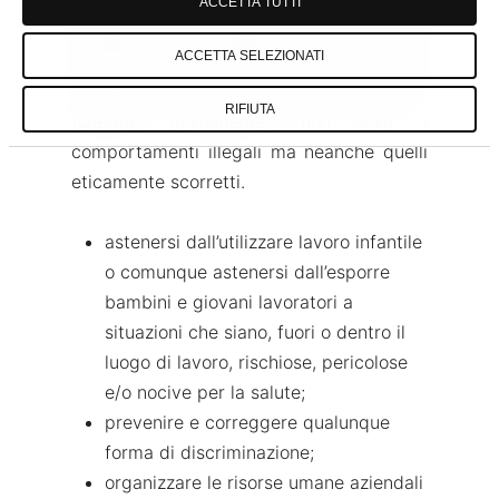
funzione, sono chiamati a mantenere un
ACCETTA TUTTI
comportamento eticamente corretto nel
ACCETTA SELEZIONATI
trattare con colleghi, clienti, fornitori,
concorrenti, enti pubblici. Non sono
RIFIUTA
tollerati, ovviamente, non solo i
comportamenti illegali ma neanche quelli
eticamente scorretti.
astenersi dall’utilizzare lavoro infantile
o comunque astenersi dall’esporre
bambini e giovani lavoratori a
situazioni che siano, fuori o dentro il
luogo di lavoro, rischiose, pericolose
e/o nocive per la salute;
prevenire e correggere qualunque
forma di discriminazione;
organizzare le risorse umane aziendali