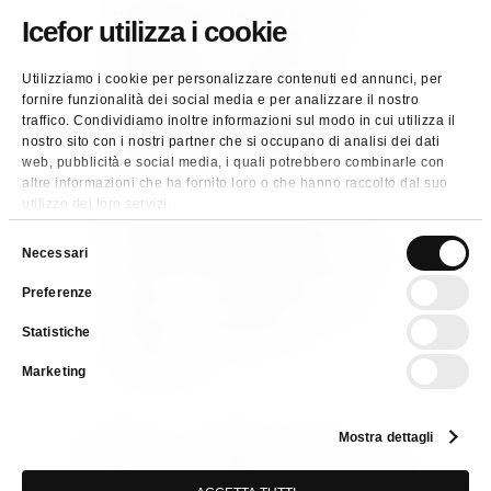
atteggiamento teso ai più elevati
Icefor utilizza i cookie
standard etici e di integrità
professionale. Pertanto i nostri
Utilizziamo i cookie per personalizzare contenuti ed annunci, per
fornire funzionalità dei social media e per analizzare il nostro
dipendenti e collaboratori si
traffico. Condividiamo inoltre informazioni sul modo in cui utilizza il
impegnano a svolgere la propria
nostro sito con i nostri partner che si occupano di analisi dei dati
attività in modo leale e senza
web, pubblicità e social media, i quali potrebbero combinarle con
altre informazioni che ha fornito loro o che hanno raccolto dal suo
danneggiare quella dei concorrenti.
utilizzo dei loro servizi.
coltivando quotidianamente il
Selezione
prestigio aziendale, consapevoli come
Necessari
del
siamo che la reputazione è cosa
Preferenze
consenso
fragile e che va pertanto evitata
Statistiche
anche solo l’apparenza di
scorrettezza.
Marketing
In linea con questi principi, tutti i
Mostra dettagli
collaboratori, qualunque sia la loro