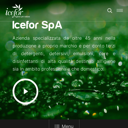
Skip
Men
to
search
main
Icefor SpA
content
Azienda specializzata da oltre 45 anni nella
produzione a proprio marchio e per conto terzi
di detergenti, detersivi, emulsioni, cere e
disinfettanti di alta qualità destinati all’igiene
sia in ambito professionale che domestico.
Play
Video
Menu