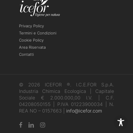
Privacy Policy
Termini e Condizioni
Cookie Policy
Area Riservata
Contatti
© 2026 ICEFOR ®. I.C.E.FOR S.p.A.
Industria Chimica Ecologica | Capitale
Sociale € 2.000.000,00 I.V. | C.F.
04208050155 | P.IVA 01223900034 | N.
REA NO – 0157663 |
info@icefor.com
facebook
linkedin
instagram