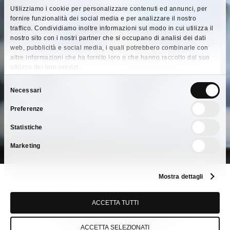
Utilizziamo i cookie per personalizzare contenuti ed annunci, per
e Sicurezza
fornire funzionalità dei social media e per analizzare il nostro
traffico. Condividiamo inoltre informazioni sul modo in cui utilizza il
nostro sito con i nostri partner che si occupano di analisi dei dati
I.C.E. FOR è certificata in qualità ambiente e
web, pubblicità e social media, i quali potrebbero combinarle con
sicurezza, è associata ad Assocasa e alla
altre informazioni che ha fornito loro o che hanno raccolto dal suo
utilizzo dei loro servizi.
Stazione Sperimentale degli Oli e Grassi di
Milano, è Officina di Produzione autorizzata dal
Selezione
Necessari
Ministero della Salute per la produzione di
del
Preferenze
Disinfettanti (Presidi Medico Chirurgici) e per la
consenso
produzione di Cosmetici.
Statistiche
Marketing
Mostra dettagli
ACCETTA TUTTI
Partner delle principali
ACCETTA SELEZIONATI