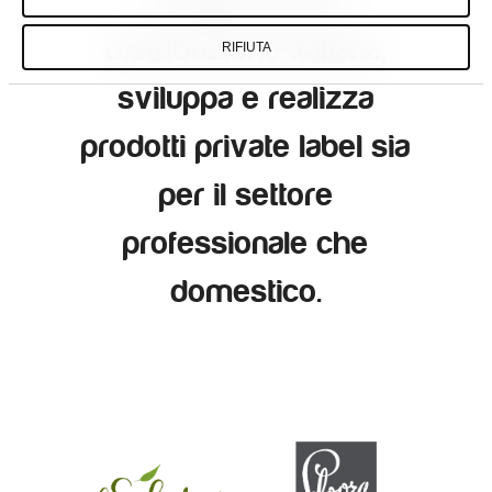
insegne della
distribuzione italiana,
RIFIUTA
sviluppa e realizza
prodotti private label sia
per il settore
professionale che
domestico.