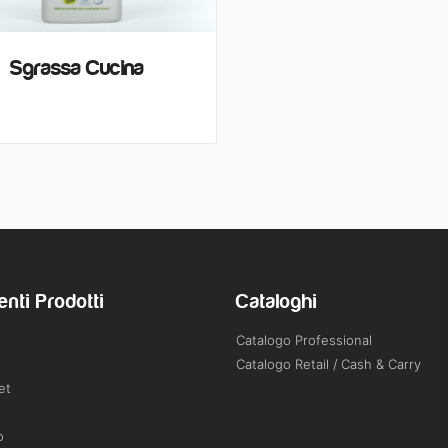
Sgrassa Cucina
enti Prodotti
Cataloghi
Catalogo Professional
Catalogo Retail / Cash & Carry
et
o