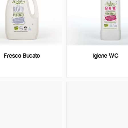
Fresco Bucato
Igiene WC