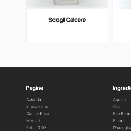
Sciogli Calcare
Pagine
Ingredi
Azienda
Aquam
Innovazione
Crai
Codice Etico
Eco Benn
Mercati
Floora
Retail GDO
l’Ecologic