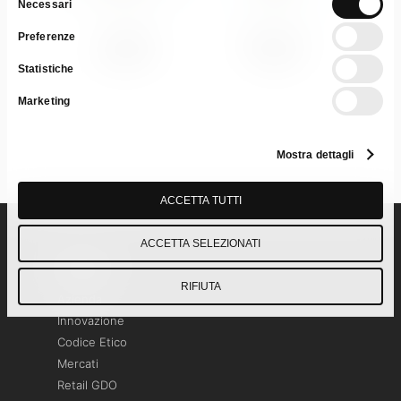
Necessari
del
Sciogli
Sgrassa
Preferenze
consenso
Calcare
Cucina
Statistiche
Marketing
Mostra dettagli
ACCETTA TUTTI
ACCETTA SELEZIONATI
Pagine
RIFIUTA
Azienda
Innovazione
Codice Etico
Mercati
Retail GDO