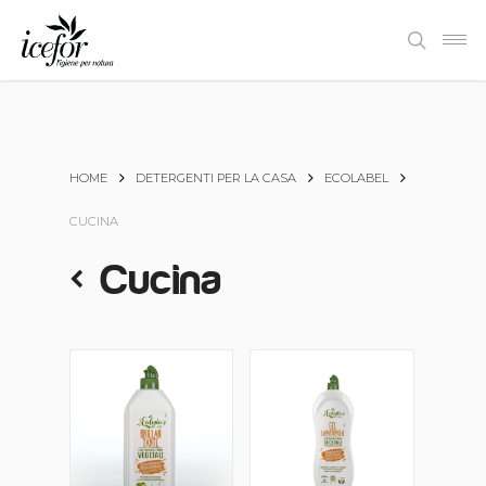
Skip
Men
to
search
main
content
HOME
DETERGENTI PER LA CASA
ECOLABEL
CUCINA
Cucina