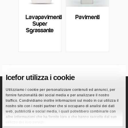
Lavapavimenti
Pavimenti
Super
Sgrassante
Icefor utilizza i cookie
Utilizziamo i cookie per personalizzare contenuti ed annunci, per
fornire funzionalità dei social media e per analizzare il nostro
Pagine
traffico. Condividiamo inoltre informazioni sul modo in cui utilizza il
nostro sito con i nostri partner che si occupano di analisi dei dati
Azienda
web, pubblicità e social media, i quali potrebbero combinarle con
Innovazione
altre informazioni che ha fornito loro o che hanno raccolto dal suo
Codice Etico
utilizzo dei loro servizi.
Mercati