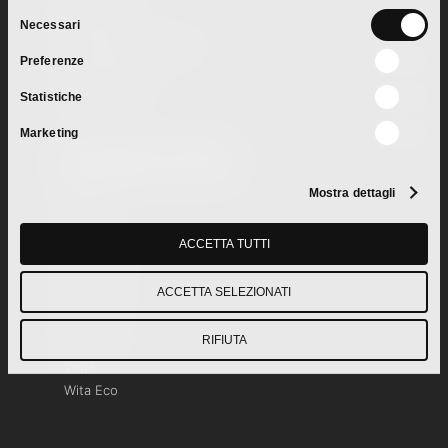
Selezione
Retail GDO
Necessari
del
Professional Cleaning
Preferenze
consenso
Cash & Carry
Private Label
Statistiche
Marketing
Ingredienti Prodotti
Mostra dettagli
Aquam
Crai
ACCETTA TUTTI
Eco Bennet
Floora
ACCETTA SELEZIONATI
l’Ecologico
Metro
RIFIUTA
MR House
Vega
Wita Eco