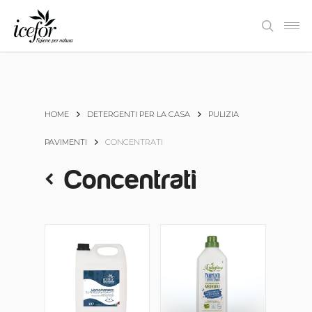
Skip
Men
to
search
main
content
HOME
DETERGENTI PER LA CASA
PULIZIA
PAVIMENTI
CONCENTRATI
Concentrati