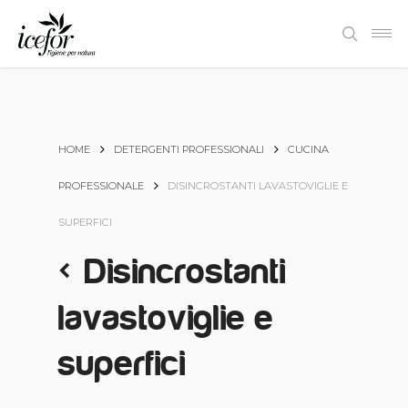
Skip
Men
to
search
main
content
HOME
DETERGENTI PROFESSIONALI
CUCINA
PROFESSIONALE
DISINCROSTANTI LAVASTOVIGLIE E
SUPERFICI
Disincrostanti
lavastoviglie e
superfici