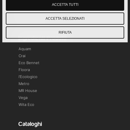
Professional Cleaning
ACCETTA TUTTI
Cash & Carry
Private Label
ACCETTA SELEZIONATI
RIFIUTA
Ingredienti Prodotti
Aquam
Crai
Eco Bennet
Floora
l’Ecologico
Metro
MR House
Vega
Wita Eco
Cataloghi