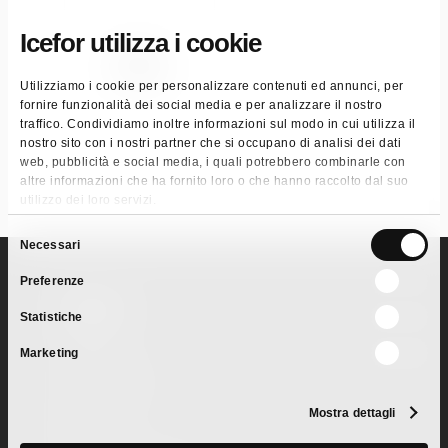
Icefor utilizza i cookie
Super
Dekalk
Utilizziamo i cookie per personalizzare contenuti ed annunci, per
fornire funzionalità dei social media e per analizzare il nostro
traffico. Condividiamo inoltre informazioni sul modo in cui utilizza il
nostro sito con i nostri partner che si occupano di analisi dei dati
web, pubblicità e social media, i quali potrebbero combinarle con
altre informazioni che ha fornito loro o che hanno raccolto dal suo
utilizzo dei loro servizi.
Selezione
Necessari
del
Preferenze
consenso
Pagine
Statistiche
Azienda
Marketing
Innovazione
Codice Etico
Mostra dettagli
Mercati
Retail GDO