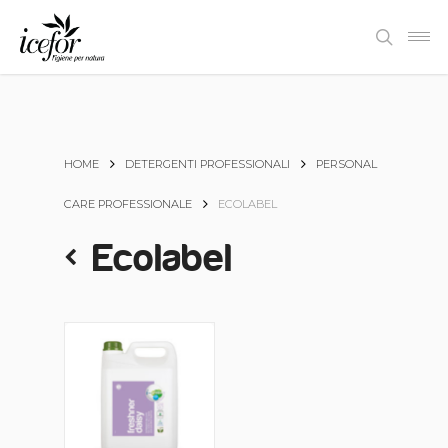
Skip
Men
to
search
main
content
HOME
DETERGENTI PROFESSIONALI
PERSONAL
CARE PROFESSIONALE
ECOLABEL
Ecolabel