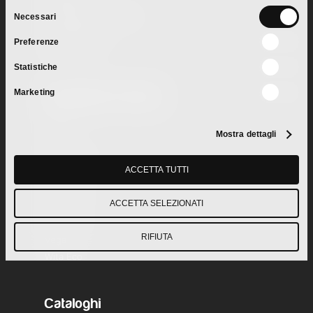
Selezione
Professional Cleaning
Necessari
del
Cash & Carry
Preferenze
consenso
Private Label
Statistiche
Marketing
Ingredienti Prodotti
Aquam
Mostra dettagli
Crai
Eco Bennet
ACCETTA TUTTI
Floora
l’Ecologico
ACCETTA SELEZIONATI
Metro
MR House
RIFIUTA
Vega
Wita Eco
Cataloghi