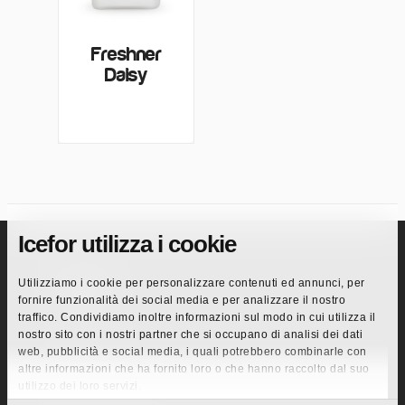
Freshner
Daisy
Icefor utilizza i cookie
Pagine
Utilizziamo i cookie per personalizzare contenuti ed annunci, per
fornire funzionalità dei social media e per analizzare il nostro
Azienda
traffico. Condividiamo inoltre informazioni sul modo in cui utilizza il
nostro sito con i nostri partner che si occupano di analisi dei dati
Innovazione
web, pubblicità e social media, i quali potrebbero combinarle con
Codice Etico
altre informazioni che ha fornito loro o che hanno raccolto dal suo
Mercati
utilizzo dei loro servizi.
Retail GDO