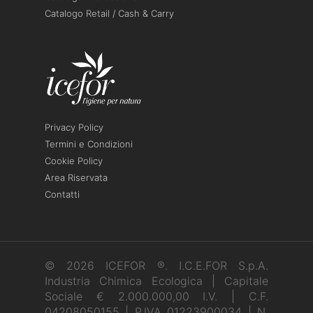
Catalogo Retail / Cash & Carry
Privacy Policy
Termini e Condizioni
Cookie Policy
Area Riservata
Contatti
© 2026 ICEFOR ®. I.C.E.FOR S.p.A.
Industria Chimica Ecologica | Capitale
Sociale € 2.000.000,00 I.V. | C.F.
04208050155 | P.IVA 01223900034 | N.