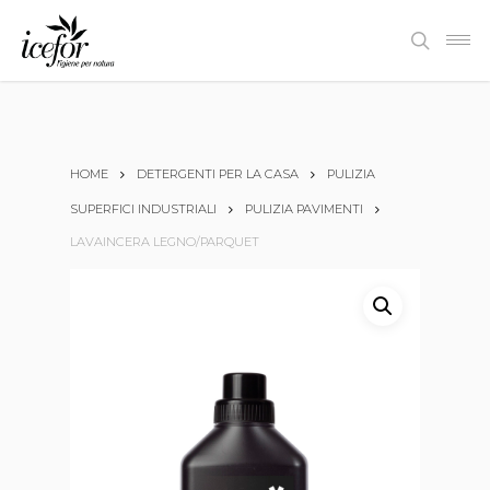
Skip
Men
to
search
main
content
HOME
DETERGENTI PER LA CASA
PULIZIA
SUPERFICI INDUSTRIALI
PULIZIA PAVIMENTI
LAVAINCERA LEGNO/PARQUET