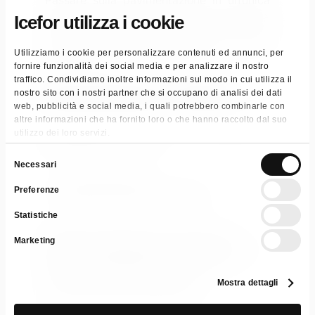
direzione evitando di ripassare le zone già
Icefor utilizza i cookie
trattate. Lasciare asciugare senza forzare
Utilizziamo i cookie per personalizzare contenuti ed annunci, per
l’asciugatura con correnti d’aria.
fornire funzionalità dei social media e per analizzare il nostro
traffico. Condividiamo inoltre informazioni sul modo in cui utilizza il
Denominazione di vendita:
nostro sito con i nostri partner che si occupano di analisi dei dati
web, pubblicità e social media, i quali potrebbero combinarle con
altre informazioni che ha fornito loro o che hanno raccolto dal suo
Detergente delicato per il mantenimento
utilizzo dei loro servizi.
di pavimenti in legno
Selezione
Necessari
del
Con cera di riso
Preferenze
consenso
Nutre, ravviva e protegge
Statistiche
Categorie:
Detergenti per la casa
,
Neutri
,
Marketing
Profumati
,
Pulizia pavimenti
,
Pulizia pavimenti
,
Pulizia superfici industriali
,
Sistema cura
pavimenti
,
Specialistici
,
Universali
Mostra dettagli
Tag:
Cash & Carry
,
Retail & GDO