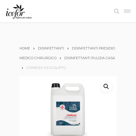
Skip
Men
to
search
main
content
HOME
DISINFETTANTI
DISINFETTANTI PRESIDIO
MEDICO CHIRURGICO
DISINFETTANTI PULIZIA CASA
COMPLEX 5 EUCALIPTO