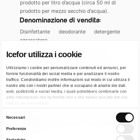
prodotto per litro d’acqua (circa 50 ml di
prodotto per mezzo secchio d’acqua).
Denominazione di vendita:
Disinfettante deodorante detergente
sgrassatore
Icefor utilizza i cookie
Ad azione battericida e fungicida
Utilizziamo i cookie per personalizzare contenuti ed annunci, per
Categorie:
Detergenti per la casa
,
Disinfettanti
,
fornire funzionalità dei social media e per analizzare il nostro
Disinfettanti Presidio Medico Chirurgico
,
traffico. Condividiamo inoltre informazioni sul modo in cui utilizza il
Disinfettanti Pulizia casa
,
Pulizia pavimenti
,
nostro sito con i nostri partner che si occupano di analisi dei dati
Pulizia superfici industriali
web, pubblicità e social media, i quali potrebbero combinarle con
altre informazioni che ha fornito loro o che hanno raccolto dal suo
Tag:
Cash & Carry
,
Retail & GDO
,
UHP
utilizzo dei loro servizi.
Selezione
Scarica Scheda Tecnica
Scheda di
Necessari
del
Sicurezza
Preferenze
consenso
Statistiche