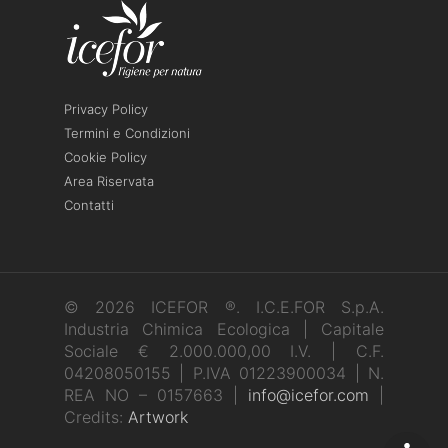
Privacy Policy
Termini e Condizioni
Cookie Policy
Area Riservata
Contatti
© 2026 ICEFOR ®. I.C.E.FOR S.p.A.
Industria Chimica Ecologica | Capitale
Sociale € 2.000.000,00 I.V. | C.F.
04208050155 | P.IVA 01223900034 | N.
REA NO – 0157663 |
info@icefor.com
|
Credits:
Artwork