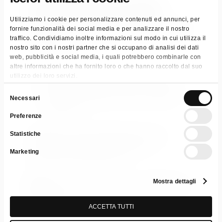
Denominazione di vendita:
Utilizziamo i cookie per personalizzare contenuti ed annunci, per
Detergente pronto all’uso per cappe, forni
fornire funzionalità dei social media e per analizzare il nostro
traffico. Condividiamo inoltre informazioni sul modo in cui utilizza il
e griglie.
nostro sito con i nostri partner che si occupano di analisi dei dati
web, pubblicità e social media, i quali potrebbero combinarle con
altre informazioni che ha fornito loro o che hanno raccolto dal suo
Neutralizza i cattivi odori
utilizzo dei loro servizi.
Scioglie i residui di natura organica
Azione sgrassante contro lo sporco
Selezione
Necessari
del
organico
Preferenze
consenso
Statistiche
Categorie:
Cucina
,
Detergenti per la casa
,
Sgrassanti
,
Specialistici
,
Specialistici
Marketing
Tag:
Mr House
,
Retail & GDO
Mostra dettagli
Scarica Scheda Tecnica
Scheda di
Sicurezza
ACCETTA TUTTI