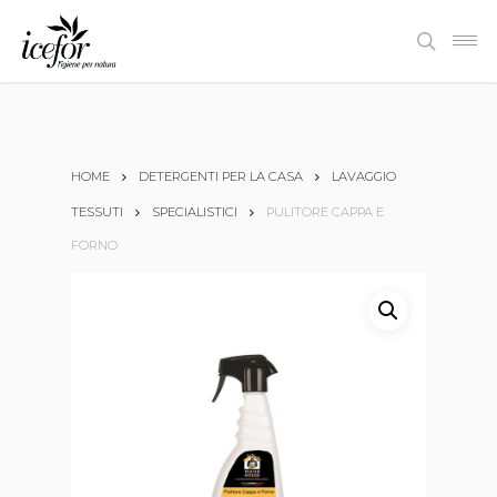
Skip
Men
to
search
main
content
HOME
DETERGENTI PER LA CASA
LAVAGGIO
TESSUTI
SPECIALISTICI
PULITORE CAPPA E
FORNO