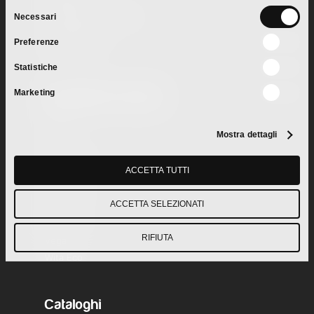
Selezione
Professional Cleaning
Necessari
del
Cash & Carry
Preferenze
consenso
Private Label
Statistiche
Marketing
Ingredienti Prodotti
Aquam
Mostra dettagli
Crai
Eco Bennet
ACCETTA TUTTI
Floora
l’Ecologico
ACCETTA SELEZIONATI
Metro
MR House
RIFIUTA
Vega
Wita Eco
Cataloghi