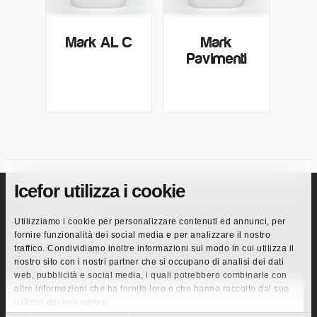
Mark AL C
Mark
Pavimenti
Icefor utilizza i cookie
Pagine
Utilizziamo i cookie per personalizzare contenuti ed annunci, per
fornire funzionalità dei social media e per analizzare il nostro
Azienda
traffico. Condividiamo inoltre informazioni sul modo in cui utilizza il
nostro sito con i nostri partner che si occupano di analisi dei dati
Innovazione
web, pubblicità e social media, i quali potrebbero combinarle con
Codice Etico
altre informazioni che ha fornito loro o che hanno raccolto dal suo
Mercati
utilizzo dei loro servizi.
Retail GDO