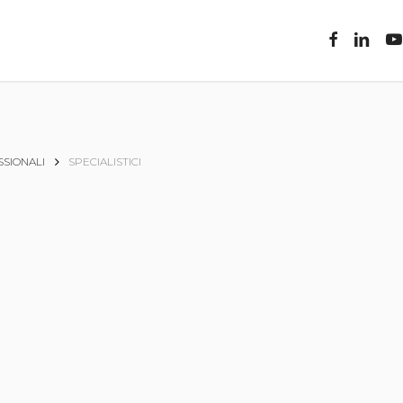
facebook
linkedin
you
SIONALI
SPECIALISTICI