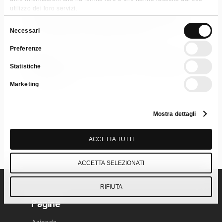
Categorie:
Detergenti per la casa
,
Profumati
,
utilizzo dei loro servizi.
Profumati
,
Pulizia pavimenti
,
Pulizia pavimenti
,
Pulizia superfici industriali
,
Universali
,
Universali
Selezione
Necessari
Tag:
Cash & Carry
,
Retail & GDO
,
UHP
del
Preferenze
consenso
Scarica Scheda Tecnica
Scheda di
Statistiche
Sicurezza
Marketing
Mostra dettagli
ACCETTA TUTTI
ACCETTA SELEZIONATI
RIFIUTA
Pagine