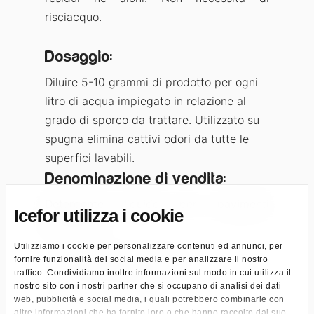
risciacquo.
Dosaggio:
Diluire 5-10 grammi di prodotto per ogni
litro di acqua impiegato in relazione al
grado di sporco da trattare. Utilizzato su
spugna elimina cattivi odori da tutte le
superfici lavabili.
Denominazione di vendita:
Detergente liquido per pavimenti
Icefor utilizza i cookie
profumato
Utilizziamo i cookie per personalizzare contenuti ed annunci, per
Delicato sulle superfici
fornire funzionalità dei social media e per analizzare il nostro
traffico. Condividiamo inoltre informazioni sul modo in cui utilizza il
Senza risciacquo
nostro sito con i nostri partner che si occupano di analisi dei dati
web, pubblicità e social media, i quali potrebbero combinarle con
altre informazioni che ha fornito loro o che hanno raccolto dal suo