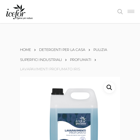
Skip
Men
to
search
main
content
HOME
DETERGENTI PER LA CASA
PULIZIA
SUPERFICI INDUSTRIALI
PROFUMATI
LAVAPAVIMENTI PROFUMATO IRIS