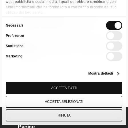
Rimuove lo sporco incrostato
web, pubblicità e social media, i quali potrebbero combinarle con
altre informazioni che ha fornito loro o che hanno raccolto dal suo
utilizzo dei loro servizi.
Categorie:
Cucina
,
Detergenti per la casa
,
Sgrassanti
,
Specialistici
Selezione
Necessari
Tag:
Cash & Carry
,
Retail & GDO
,
UHP
del
Preferenze
consenso
Scarica Scheda Tecnica
Scheda di
Statistiche
Sicurezza
Marketing
Mostra dettagli
ACCETTA TUTTI
ACCETTA SELEZIONATI
RIFIUTA
Pagine