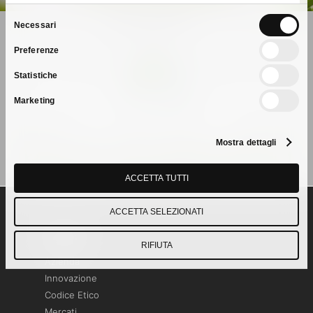
Selezione
Necessari
del
Preferenze
consenso
Next Post
Statistiche
ICEFOR SPA PRESENTA IL BILANCIO
Marketing
DI SOSTENIBILITA' 2021
Mostra dettagli
ACCETTA TUTTI
ACCETTA SELEZIONATI
Pagine
RIFIUTA
Azienda
Innovazione
Codice Etico
Mercati