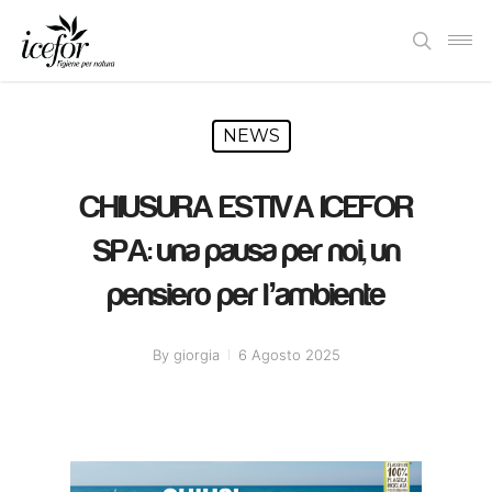
Skip
Men
to
search
main
content
NEWS
CHIUSURA ESTIVA ICEFOR
SPA: una pausa per noi, un
pensiero per l’ambiente
By
giorgia
6 Agosto 2025