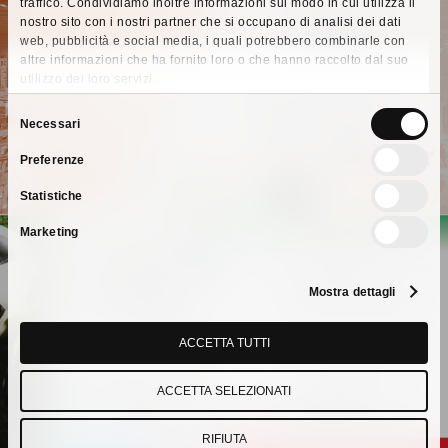
traffico. Condividiamo inoltre informazioni sul modo in cui utilizza il
nostro sito con i nostri partner che si occupano di analisi dei dati
web, pubblicità e social media, i quali potrebbero combinarle con
Previous Post
altre informazioni che ha fornito loro o che hanno raccolto dal suo
utilizzo dei loro servizi.
I.C.E. FOR vi aspetta al BRICO DAY
2025
Selezione
Necessari
del
Preferenze
consenso
Statistiche
Marketing
Mostra dettagli
Next Post
MEMORIAL GIORGIO ANTONIUZZI -
ACCETTA TUTTI
Sabato 5 Luglio 2025
ACCETTA SELEZIONATI
RIFIUTA