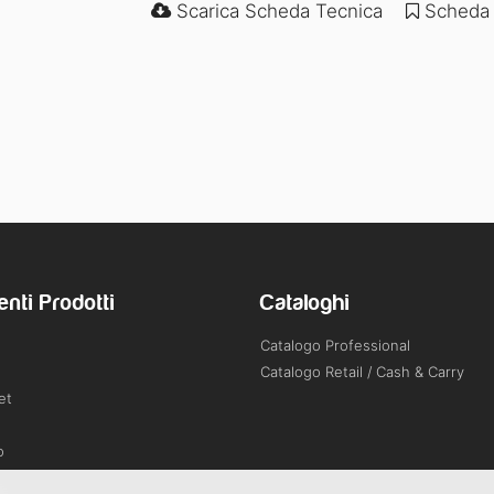
Scarica Scheda Tecnica
Scheda 
enti Prodotti
Cataloghi
Catalogo Professional
Catalogo Retail / Cash & Carry
et
o