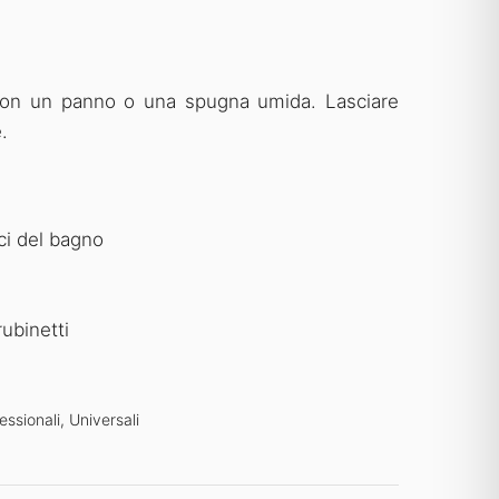
ci con un panno o una spugna umida. Lasciare
.
ci del bagno
rubinetti
essionali
,
Universali