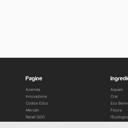
Pagine
Ingredi
Azienda
Aquam
Innovazione
Crai
Codice Etico
Eco Benn
Mercati
Floora
Retail GDO
l’Ecologic
Professional Cleaning
Metro