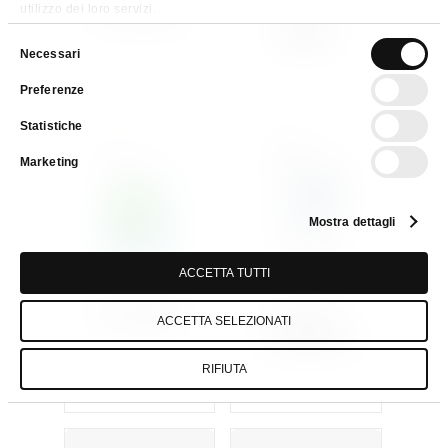
Eco Icedry
Eco
utilizzo dei loro servizi.
Icefloor
Selezione
Necessari
del
Preferenze
consenso
Statistiche
Marketing
Mostra dettagli
ACCETTA TUTTI
Eco Rinse
Forni
ACCETTA SELEZIONATI
Autopulenti
RIFIUTA