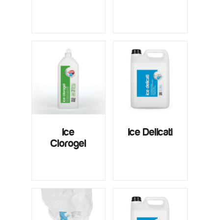
Ice
Ice Delicati
Clorogel