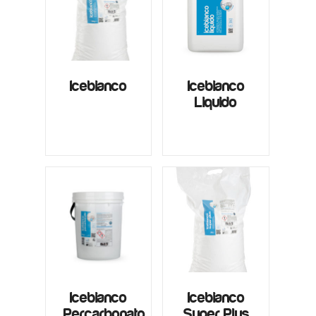
Icebianco
Icebianco
Liquido
Icebianco
Icebianco
Percarbonato
Super Plus