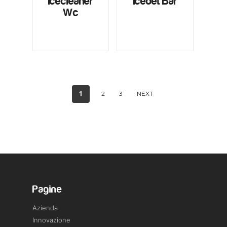
Icecleaner
Icedet Bar
Wc
1
2
3
NEXT
Pagine
Azienda
Innovazione