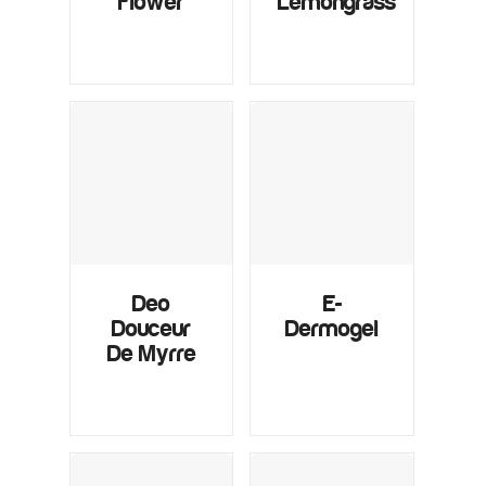
Flower
Lemongrass
Deo
E-
Douceur
Dermogel
De Myrre