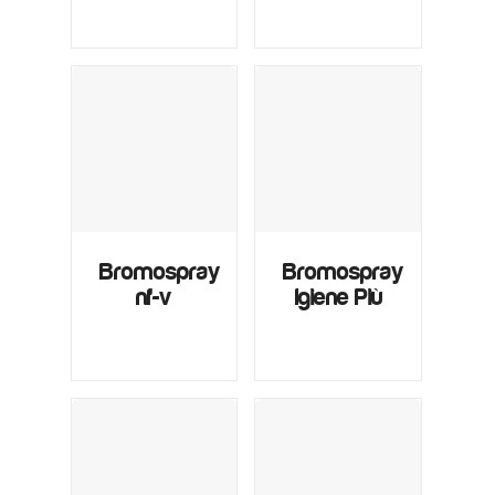
Bromospray
Bromospray
nf-v
Igiene Più