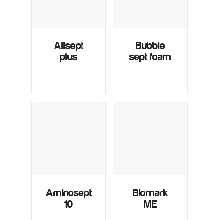
Allsept
Bubble
plus
sept foam
Aminosept
Biomark
10
ME