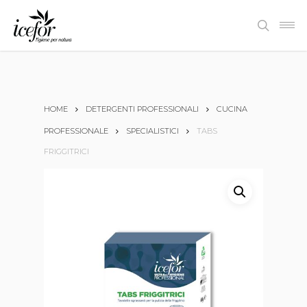
Skip
Men
to
search
main
content
HOME
DETERGENTI PROFESSIONALI
CUCINA
PROFESSIONALE
SPECIALISTICI
TABS
FRIGGITRICI