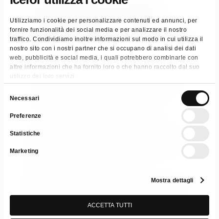
Denominazione di vendita:
Utilizziamo i cookie per personalizzare contenuti ed annunci, per
fornire funzionalità dei social media e per analizzare il nostro
Pastiglie sgrassanti per la pulizia delle
traffico. Condividiamo inoltre informazioni sul modo in cui utilizza il
friggitrici
nostro sito con i nostri partner che si occupano di analisi dei dati
web, pubblicità e social media, i quali potrebbero combinarle con
altre informazioni che ha fornito loro o che hanno raccolto dal suo
Detergente concentrato in pastiglie
utilizzo dei loro servizi.
Azione sgrassante ed emulsionante
Selezione
dello sporco
Necessari
del
Pulisce e igienizza la friggitrice
Preferenze
consenso
Statistiche
Categorie:
Cucina Professionale
,
Detergenti per
la casa
,
Detergenti Professionali
,
Specialistici
Marketing
Tag:
i - pro
,
Professional cleaning
Mostra dettagli
Scarica Scheda Tecnica
Scheda di
Sicurezza
ACCETTA TUTTI