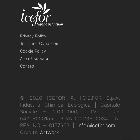
Privacy Policy
Termini e Condizioni
Cookie Policy
Area Riservata
Contatti
© 2026 ICEFOR ®. I.C.E.FOR S.p.A.
Industria Chimica Ecologica | Capitale
Sociale € 2.000.000,00 I.V. | C.F.
04208050155 | P.IVA 01223900034 | N.
REA NO – 0157663 |
info@icefor.com
|
Credits:
Artwork