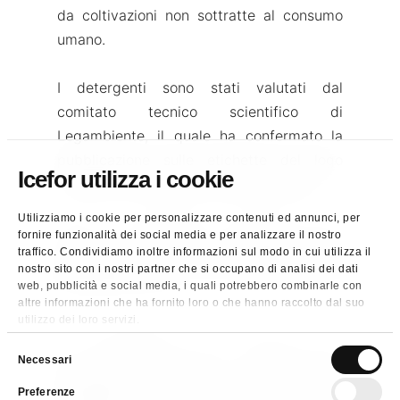
da coltivazioni non sottratte al consumo
umano.
I detergenti sono stati valutati dal
comitato tecnico scientifico di
Legambiente, il quale ha confermato la
pubblicazione sulle etichette del logo
Icefor utilizza i cookie
“Prodotto Consigliato da Legambiente”.
Utilizziamo i cookie per personalizzare contenuti ed annunci, per
Tutti i tensioattivi contenuti sono
fornire funzionalità dei social media e per analizzare il nostro
traffico. Condividiamo inoltre informazioni sul modo in cui utilizza il
certificati RSPO – The Roundtable on
nostro sito con i nostri partner che si occupano di analisi dei dati
Sustainable Palm Oil – quando ricavati
web, pubblicità e social media, i quali potrebbero combinarle con
dall’olio di palma.
altre informazioni che ha fornito loro o che hanno raccolto dal suo
utilizzo dei loro servizi.
Le formulazioni dei prodotti non
Selezione
Necessari
prevedono l’utilizzo di coloranti,
del
Preferenze
consenso