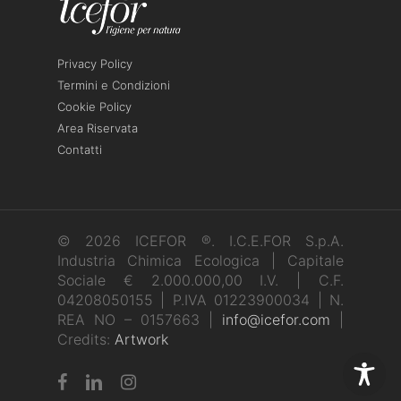
Privacy Policy
Termini e Condizioni
Cookie Policy
Area Riservata
Contatti
© 2026 ICEFOR ®. I.C.E.FOR S.p.A.
Industria Chimica Ecologica | Capitale
Sociale € 2.000.000,00 I.V. | C.F.
04208050155 | P.IVA 01223900034 | N.
REA NO – 0157663 |
info@icefor.com
|
Credits:
Artwork
facebook
linkedin
instagram