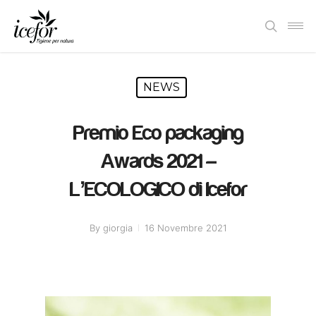
Skip
Men
to
search
main
content
NEWS
Premio Eco packaging
Awards 2021 –
L’ECOLOGICO di Icefor
By
giorgia
16 Novembre 2021