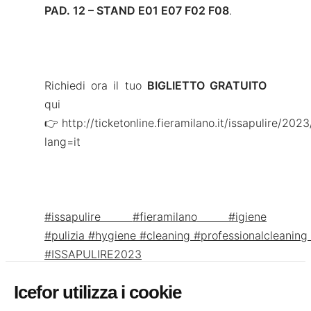
PAD. 12 – STAND E01 E07 F02 F08
.
Richiedi ora il tuo
BIGLIETTO GRATUITO
qui
👉
http://ticketonline.fieramilano.it/issapulire/202
lang=it
#issapulire
#fieramilano
#igiene
#pulizia
#hygiene
#cleaning
#professionalcleaning
#ISSAPULIRE2023
Icefor utilizza i cookie