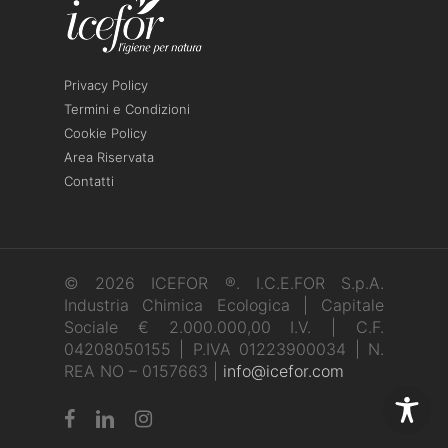
Privacy Policy
Termini e Condizioni
Cookie Policy
Area Riservata
Contatti
© 2026 ICEFOR ®. I.C.E.FOR S.p.A.
Industria Chimica Ecologica | Capitale
Sociale € 2.000.000,00 I.V. | C.F.
04208050155 | P.IVA 01223900034 | N.
REA NO – 0157663 |
info@icefor.com
facebook
linkedin
instagram