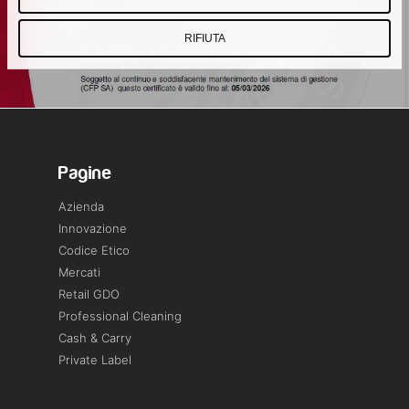
attraverso la certificazione ISO 14067
RIFIUTA
– Carbon Footprint Management
Pagine
Azienda
Innovazione
Codice Etico
Mercati
Retail GDO
Professional Cleaning
Cash & Carry
Private Label