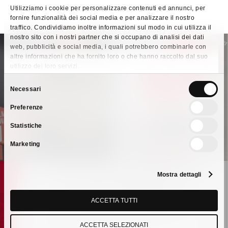
Utilizziamo i cookie per personalizzare contenuti ed annunci, per
fornire funzionalità dei social media e per analizzare il nostro
traffico. Condividiamo inoltre informazioni sul modo in cui utilizza il
nostro sito con i nostri partner che si occupano di analisi dei dati
web, pubblicità e social media, i quali potrebbero combinarle con
altre informazioni che ha fornito loro o che hanno raccolto dal suo
utilizzo dei loro servizi.
Previous Post
Selezione
Necessari
I.C.E.FOR SPA premiata al PLM
del
Preferenze
consenso
AWARDS 2023
Statistiche
Marketing
Mostra dettagli
Next Post
ACCETTA TUTTI
I.C.E.FOR SPA consolida ulteriormente
la sua posizione di azienda sostenibile
ACCETTA SELEZIONATI