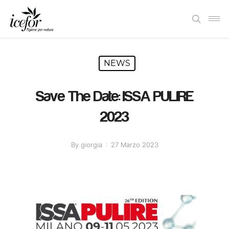
Skip
Men
to
search
main
content
NEWS
Save The Date: ISSA PULIRE
2023
By
giorgia
27 Marzo 2023